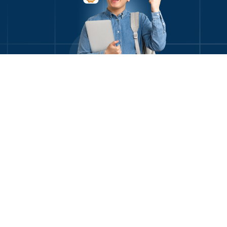
Menu
Produk
Informasi
Perusahaan
Beranda
Website
Kebijakan
Tentang
Sekolah
Privasi
AKADEMIX
Produk &
Layanan
Daftar Sekolah
Service Level
Legalitas
Agreement
Blog
Bayar Sekolah
Team Kami
(SLA)
Tentang
Ujian Sekolah
Hubungi Kami
FAQ
Akademix
Kehadiran
Blog
Belajar
Event