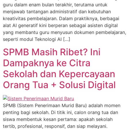
guru dalam enam bulan terakhir, terutama untuk
menjawab tantangan administratif dan kebutuhan
kreativitas pembelajaran. Dalam praktiknya, berbagai
alat AI generatif kini berperan sebagai asisten digital
yang membantu guru menyusun dokumen pembelajaran,
seperti modul Teknologi AI […]
SPMB Masih Ribet? Ini
Dampaknya ke Citra
Sekolah dan Kepercayaan
Orang Tua + Solusi Digital
SPMB (Sistem Penerimaan Murid Baru) adalah momen
penting bagi sekolah. Di titik ini, calon orang tua dan
siswa membentuk kesan pertama: apakah sekolah
tertib, profesional, responsif, dan siap melayani.