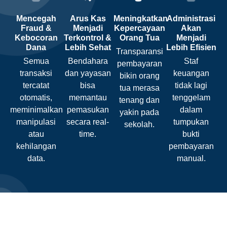
Mencegah
Arus Kas
Meningkatkan
Administrasi
Fraud &
Menjadi
Kepercayaan
Akan
Kebocoran
Terkontrol &
Orang Tua
Menjadi
Dana
Lebih Sehat
Lebih Efisien
Transparansi
Semua
Bendahara
Staf
pembayaran
transaksi
dan yayasan
keuangan
bikin orang
tercatat
bisa
tidak lagi
tua merasa
otomatis,
memantau
tenggelam
tenang dan
meminimalkan
pemasukan
dalam
yakin pada
manipulasi
secara real-
tumpukan
sekolah.
atau
time.
bukti
kehilangan
pembayaran
data.
manual.
Bayar by Akademix