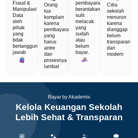
Fraud &
pembayaran
Orang
Citra
Manipulasi
berantakan,
tua
sekolah
Data
sulit
komplain
menurun
oleh
melacak
karena
karena
pihak
yang
pembayaran
dianggap
yang
sudah
yang
belum
tidak
atau
harus
transparan
bertanggung
belum
antre
dan
jawab
bayar.
dan
modern
prosesnya
lambat
Bayar by Akademix
Kelola Keuangan Sekolah
Lebih Sehat & Transparan