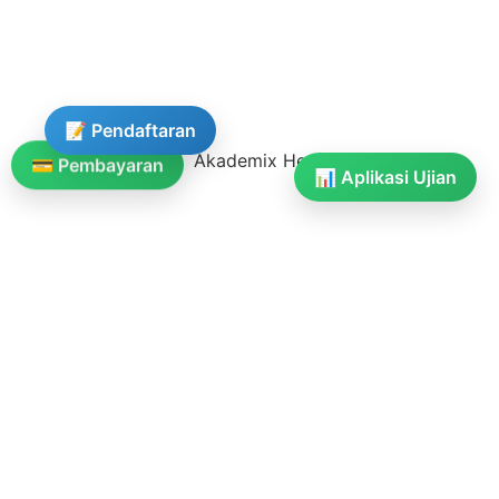
📝
Pendaftaran
💳
Pembayaran
📊
Aplikasi Ujian